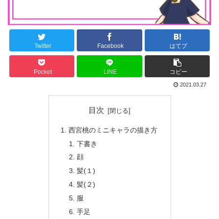
Twitter
Facebook
はてブ
Pocket
LINE
コピー
2021.03.27
目次
西宮桃のミニキャラの描き方
下書き
顔
髪(１)
髪(２)
服
手足