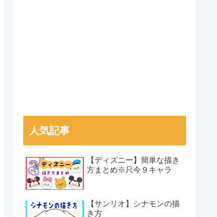
人気記事
【ディズニー】簡単な描き
方まとめ※只今９キャラ
【サンリオ】シナモンの描
き方