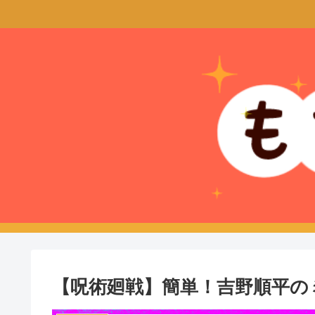
【呪術廻戦】簡単！吉野順平の