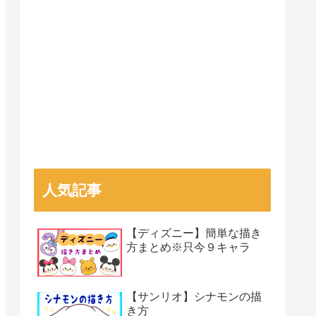
人気記事
【ディズニー】簡単な描き
方まとめ※只今９キャラ
【サンリオ】シナモンの描
き方