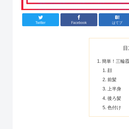
Twitter
Facebook
はてブ
目
簡単！三輪
顔
前髪
上半身
後ろ髪
色付け