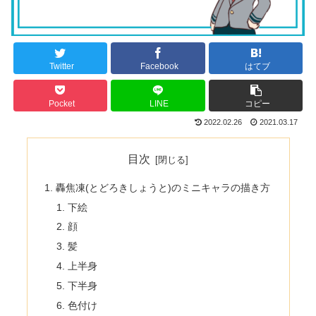
Twitter
Facebook
はてブ
Pocket
LINE
コピー
2022.02.26
2021.03.17
目次
轟焦凍(とどろきしょうと)のミニキャラの描き方
下絵
顔
髪
上半身
下半身
色付け