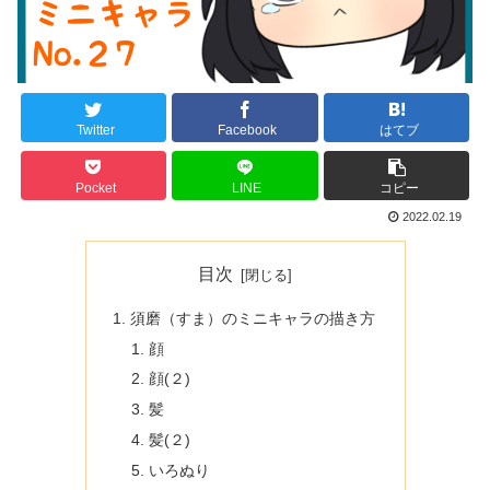
Twitter
Facebook
はてブ
Pocket
LINE
コピー
2022.02.19
目次
須磨（すま）のミニキャラの描き方
顔
顔(２)
髪
髪(２)
いろぬり