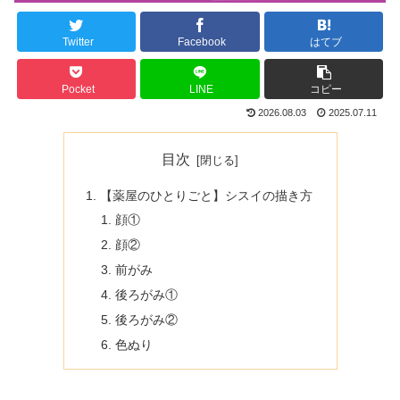
Twitter
Facebook
はてブ
Pocket
LINE
コピー
2026.08.03
2025.07.11
目次
【薬屋のひとりごと】シスイの描き方
顔①
顔②
前がみ
後ろがみ①
後ろがみ②
色ぬり