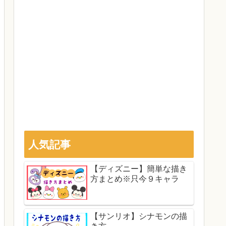
人気記事
【ディズニー】簡単な描き
方まとめ※只今９キャラ
【サンリオ】シナモンの描