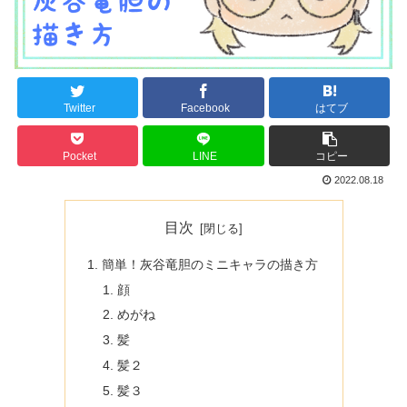
Twitter
Facebook
はてブ
Pocket
LINE
コピー
2022.08.18
目次
簡単！灰谷竜胆のミニキャラの描き方
顔
めがね
髪
髪２
髪３