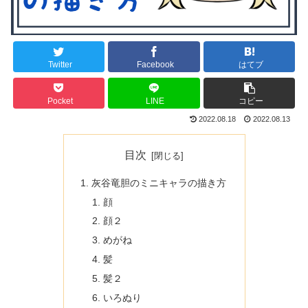
Twitter
Facebook
はてブ
Pocket
LINE
コピー
2022.08.18
2022.08.13
目次
灰谷竜胆のミニキャラの描き方
顔
顔２
めがね
髪
髪２
いろぬり