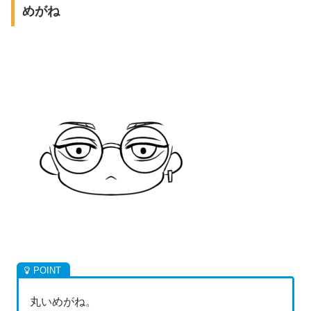
めがね
丸いめがね。