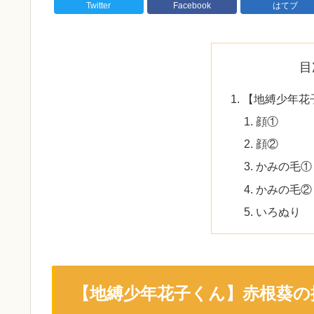
Twitter
Facebook
はてブ
目
【地縛少年花
顔①
顔②
かみの毛①
かみの毛②
いろぬり
【地縛少年花子くん】赤根葵の