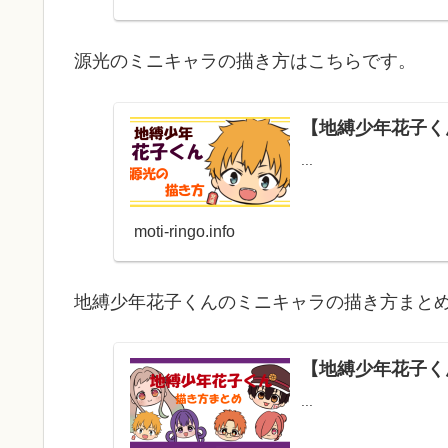
源光のミニキャラの描き方はこちらです。
【地縛少年花子く
...
moti-ringo.info
地縛少年花子くんのミニキャラの描き方まと
【地縛少年花子く
...