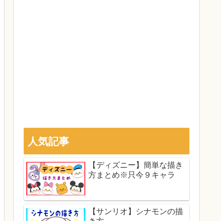
人気記事
【ディズニー】簡単な描き
方まとめ※只今９キャラ
【サンリオ】シナモンの描