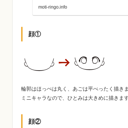
moti-ringo.info
顔①
輪郭はほっぺは丸く、あごは平べったく描き
ミニキャラなので、ひとみは大きめに描きま
顔②