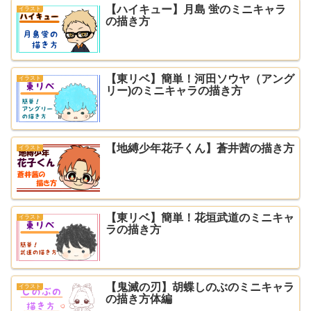
【ハイキュー】月島 蛍のミニキャラ
イラスト
の描き方
【東リベ】簡単！河田ソウヤ（アング
イラスト
リー)のミニキャラの描き方
【地縛少年花子くん】蒼井茜の描き方
イラスト
【東リベ】簡単！花垣武道のミニキャ
イラスト
ラの描き方
【鬼滅の刃】胡蝶しのぶのミニキャラ
イラスト
の描き方体編