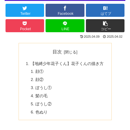
Twitter
Facebook
はてブ
Pocket
LINE
コピー
2025.04.09
2025.04.02
目次
【地縛少年花子くん】花子くんの描き方
顔①
顔②
ぼうし①
髪の毛
ぼうし②
色ぬり