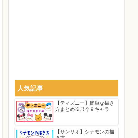
人気記事
【ディズニー】簡単な描き
方まとめ※只今９キャラ
【サンリオ】シナモンの描
き方