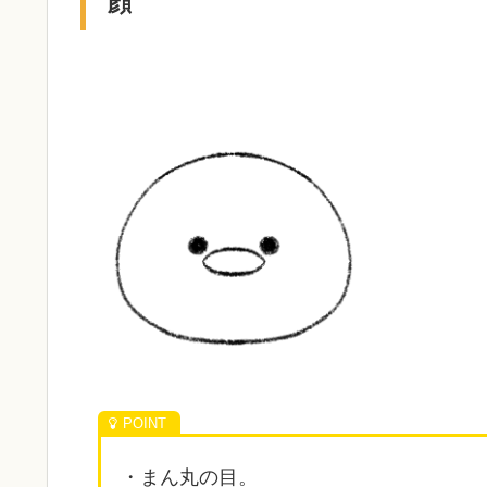
顔
・まん丸の目。