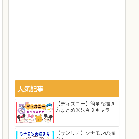
人気記事
【ディズニー】簡単な描き
方まとめ※只今９キャラ
【サンリオ】シナモンの描