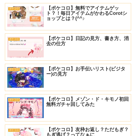
【ポケコロ】無料でアイテムゲッ
ポケコロ
ト？！毎日アイテムがかわるCorotシ
ョップとは？(^^♪
【ポケコロ】日記の見方、書き方、消
ポケコロ
去の仕方
【ポケコロ】お手伝いリスト(ビジタ
ポケコロ
ー)の見方
【ポケコロ】メゾン・ド・キモノ初回
ポケコロ
無料ガチャ回してみた
【ポケコロ】友枠お返し？ただもぎ？
ポケコロ
もぎ逃げ？ってなぁに