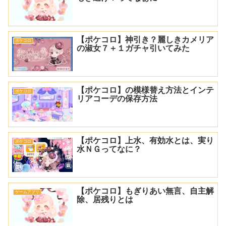
【ポケコロ】神引き？麗しきカメリア
ポケコロ
の淑女７＋１ガチャ引いてみた
【ポケコロ】の模様替え方法とインテ
ポケコロ
リアコーデの保存方法
【ポケコロ】上水、有効水とは、実り
ポケコロ
水ＮＧってなに？
【ポケコロ】もぎりあい無言、自主解
ゲームアプリ
除、居残りとは