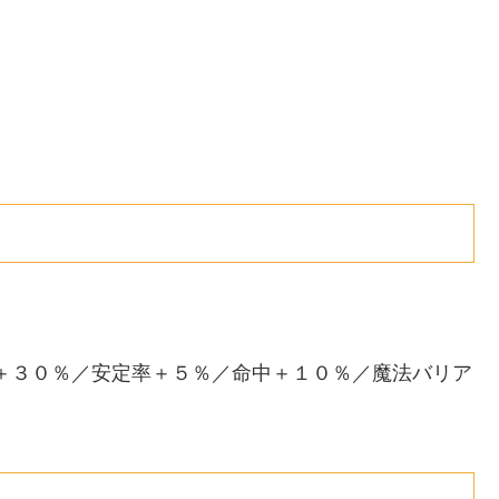
性＋３０％／安定率＋５％／命中＋１０％／魔法バリア