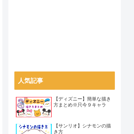
人気記事
【ディズニー】簡単な描き
方まとめ※只今９キャラ
【サンリオ】シナモンの描
き方