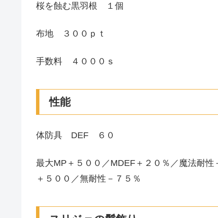
桜を蝕む黒羽根 １個
布地 ３００ｐｔ
手数料 ４０００ｓ
性能
体防具 DEF ６０
最大MP＋５００／MDEF＋２０％／魔法耐
＋５００／無耐性－７５％