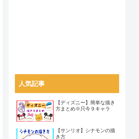
人気記事
【ディズニー】簡単な描き
方まとめ※只今９キャラ
【サンリオ】シナモンの描
き方