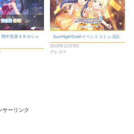
、間中美里ＳＲガシャ
Sun!High!Gold!イベントコミュ-2話-
2019年12月9日
日
デレステ
ンサーリンク