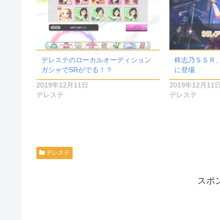
デレステのローカルオーディション
柊志乃ＳＳＲ
ガシャでSRがでる！？
に登場
2019年12月11日
2019年12月11
デレステ
デレステ
デレステ
スポ