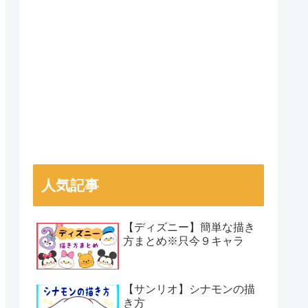
人気記事
【ディズニー】簡単な描き
方まとめ※只今９キャラ
【サンリオ】シナモンの描
き方