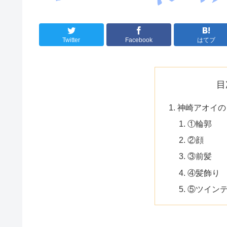
Twitter
Facebook
はてブ
目
神崎アオイの
①輪郭
②顔
③前髪
④髪飾り
⑤ツイン