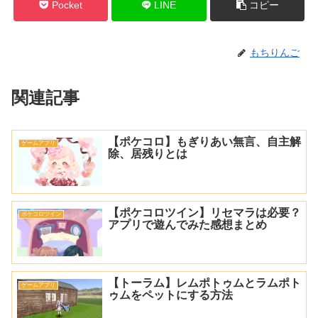
Pocket
LINE
コピー
もちりんご
関連記事
【ポケコロ】もぎりあい無言、自主解
ゲームアプリ
除、居残りとは
【ポケコロツイン】リセマラは必要？
ポケコロツイン
アプリで遊んでみた感想まとめ
【トーラム】レムポトゥムとラムポト
ゲームアプリ
ゥムをペットにする方法