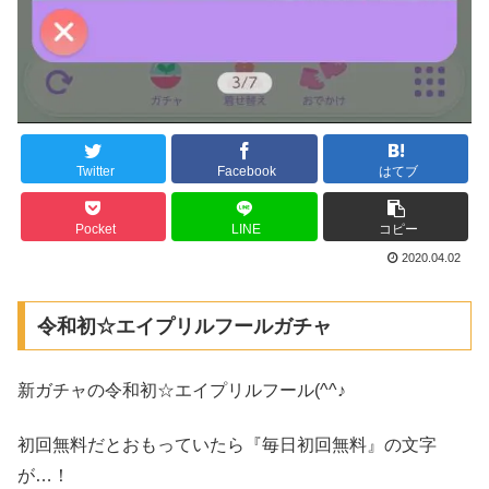
Twitter
Facebook
はてブ
Pocket
LINE
コピー
2020.04.02
令和初☆エイプリルフールガチャ
新ガチャの令和初☆エイプリルフール(^^♪
初回無料だとおもっていたら『毎日初回無料』の文字
が…！