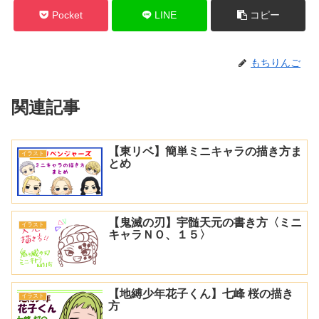
Pocket
LINE
コピー
もちりんご
関連記事
【東リベ】簡単ミニキャラの描き方ま
イラスト
とめ
【鬼滅の刃】宇髄天元の書き方〈ミニ
イラスト
キャラＮＯ、１５〉
【地縛少年花子くん】七峰 桜の描き
イラスト
方