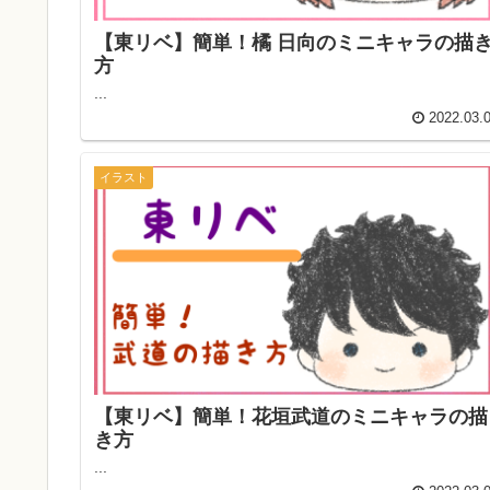
【東リベ】簡単！橘 日向のミニキャラの描
方
...
2022.03.
イラスト
【東リベ】簡単！花垣武道のミニキャラの描
き方
...