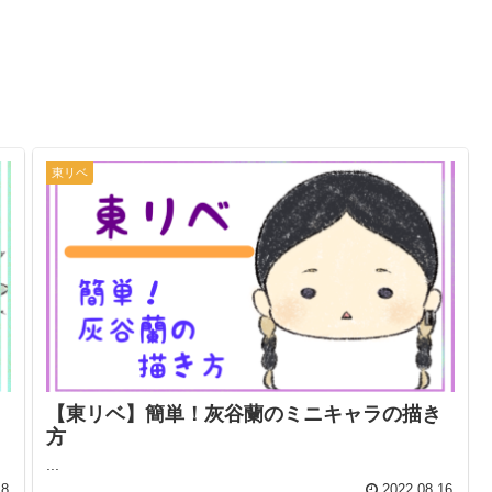
東リベ
【東リベ】簡単！灰谷蘭のミニキャラの描き
方
...
18
2022.08.16