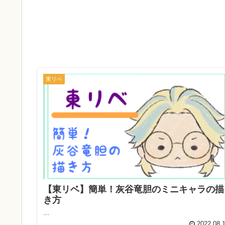
東リベ
【東リベ】簡単！灰谷竜胆のミニキャラの描
き方
...
2022.08.