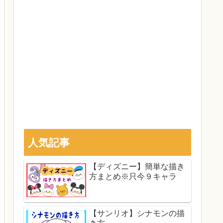
人気記事
【ディズニー】簡単な描き
方まとめ※只今９キャラ
【サンリオ】シナモンの描