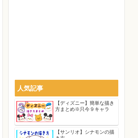
人気記事
【ディズニー】簡単な描き
方まとめ※只今９キャラ
【サンリオ】シナモンの描