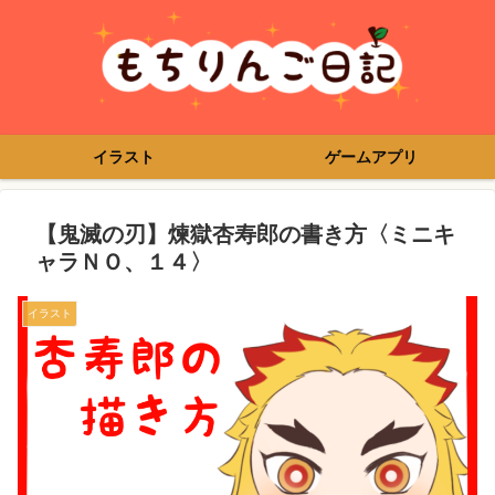
イラスト
ゲームアプリ
【鬼滅の刃】煉獄杏寿郎の書き方〈ミニキ
ャラＮＯ、１４〉
イラスト