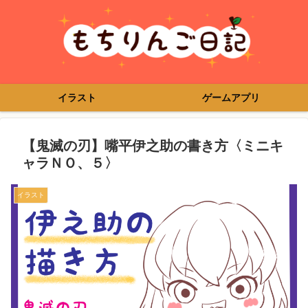
イラスト
ゲームアプリ
【鬼滅の刃】嘴平伊之助の書き方〈ミニキ
ャラＮＯ、５〉
イラスト