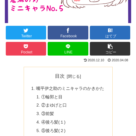
Twitter
Facebook
はてブ
Pocket
LINE
コピー
2020.12.10
2020.04.08
目次
嘴平伊之助のミニキャラのかきかた
①輪郭と目
②まゆげと口
③前髪
④後ろ髪(１)
⑤後ろ髪(２)