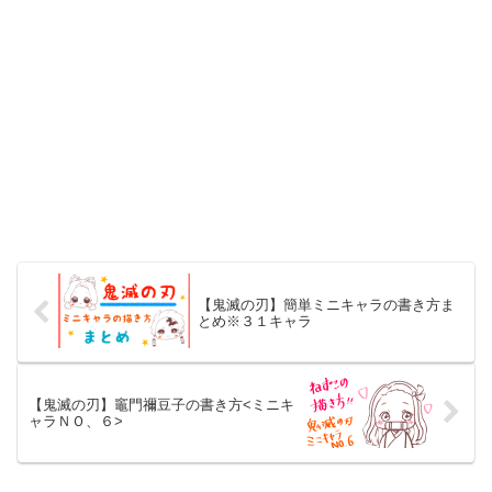
【鬼滅の刃】簡単ミニキャラの書き方ま
とめ※３１キャラ
【鬼滅の刃】竈門禰豆子の書き方<ミニキ
ャラＮＯ、６>