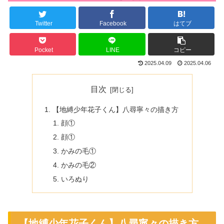
Twitter
Facebook
はてブ
Pocket
LINE
コピー
2025.04.09
2025.04.06
目次
【地縛少年花子くん】八尋寧々の描き方
顔①
顔①
かみの毛①
かみの毛②
いろぬり
【地縛少年花子くん】八尋寧々の描き方