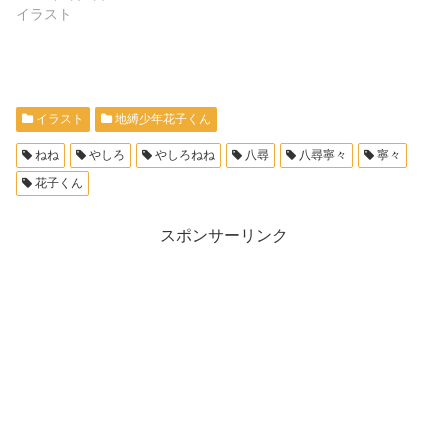
イラスト
イラスト
地縛少年花子くん
ねね
やしろ
やしろねね
八尋
八尋寧々
寧々
花子くん
スポンサーリンク