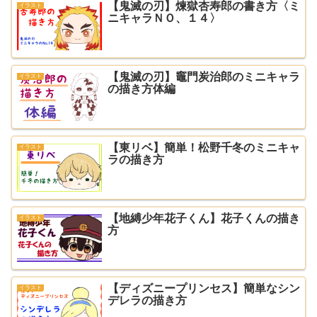
【鬼滅の刃】煉獄杏寿郎の書き方〈ミ
イラスト
ニキャラＮＯ、１４〉
【鬼滅の刃】竈門炭治郎のミニキャラ
イラスト
の描き方体編
【東リベ】簡単！松野千冬のミニキャ
イラスト
ラの描き方
【地縛少年花子くん】花子くんの描き
イラスト
方
【ディズニープリンセス】簡単なシン
イラスト
デレラの描き方